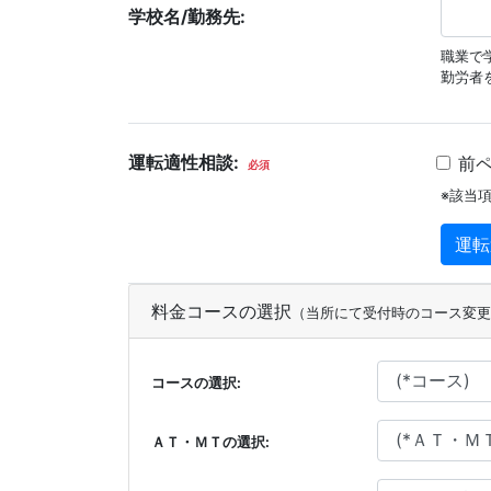
学校名/勤務先:
職業で
勤労者
運転適性相談:
前
必須
※該当
運転
料金コースの選択
（当所にて受付時のコース変更
コースの選択:
ＡＴ・ＭＴの選択: