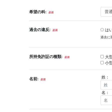
希望の科:
必須
過去の違反:
は
必須
過去に
所持免許証の種類:
大
必須
小型
姓
名前:
必須
名