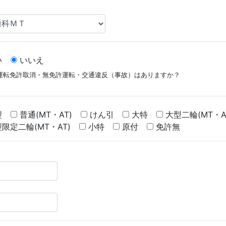
い
いいえ
運転免許取消・無免許運転・交通違反（事故）はありますか？
型
普通(MT・AT)
けん引
大特
大型二輪(MT・A
限定二輪(MT・AT)
小特
原付
免許無
：
：