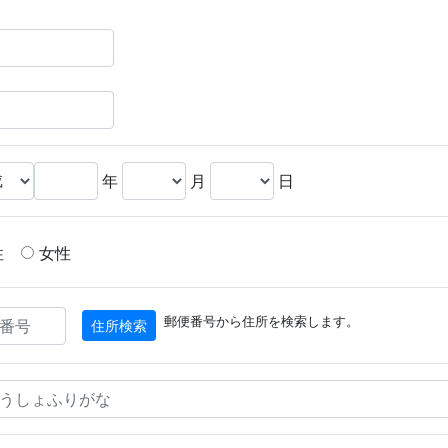
：
：
年
月
日
性
女性
郵便番号から住所を検索します。