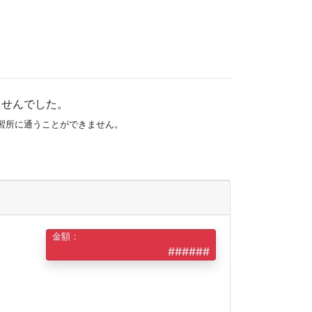
ませんでした。
習所に通うことができません。
金額：
######