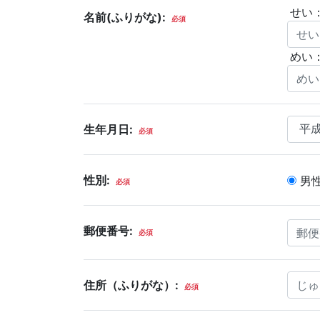
せい
名前(ふりがな):
必須
めい
生年月日:
必須
性別:
男
必須
郵便番号:
必須
住所（ふりがな）:
必須